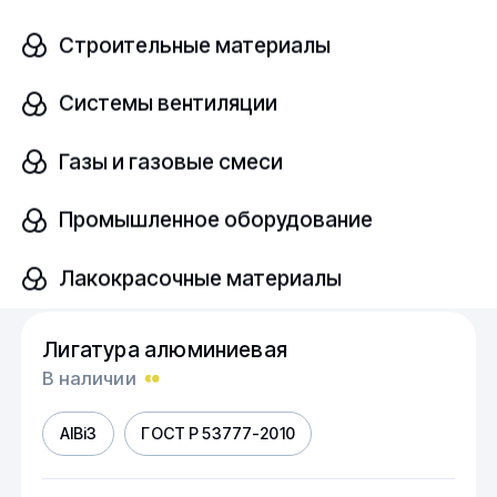
Строительные материалы
AIBe5
ГОСТ Р 53777-2010
Системы вентиляции
шт
Газы и газовые смеси
Промышленное оборудование
Узнать цену
Лакокрасочные материалы
Лигатура алюминиевая
В наличии
AIBi3
ГОСТ Р 53777-2010