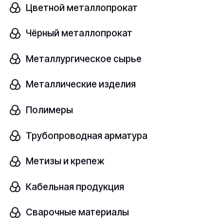
Цветной металлопрокат
Чёрный металлопрокат
Лигатура алюминиевая
В наличии
Металлургическое сырье
AIB5
ГОСТ Р 53777-2010
Металлические изделия
Полимеры
шт
Трубопроводная арматура
Узнать цену
Метизы и крепеж
Кабельная продукция
Лигатура алюминиевая
Сварочные материалы
В наличии