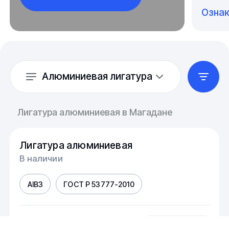
Озна
Алюминиевая лигатура
Лигатура алюминиевая в Магадане
Лигатура алюминиевая
В наличии
AIB3
ГОСТ Р 53777-2010
шт