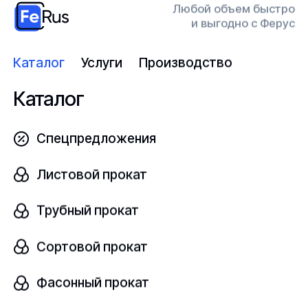
Любой объем быстро
и выгодно с Ферус
Узнать цену
Каталог
Услуги
Производство
Каталог
Лигатура алюминиевая
Спецпредложения
В наличии
Листовой прокат
AIB4
ГОСТ Р 53777-2010
Трубный прокат
шт
Сортовой прокат
Фасонный прокат
Узнать цену