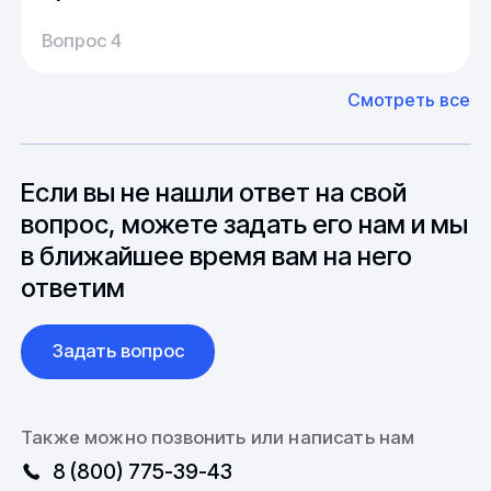
Производство:
Среднее время производства составляет
У нас большой опыт поставок из Европы и
Вопрос 4
20-25 дней, но в зависимости от различных
Азии. Через наших партнеров мы сможем
факторов, таких как наличие материалов,
доставить импортные материалы и
Смотреть все
может быть сокращен до 1 недели.
оборудование. Мы знакомы с
Особо "cложные" товары могут требовать
особенностями взаимодействия с
до 6 месяцев производства.
зарубежными партнерами, включая
вопросы связанные с документацией и
Если вы не нашли ответ на свой
международной логистикой.
вопрос, можете задать его нам и мы
в ближайшее время вам на него
ответим
Задать вопрос
Также можно позвонить или написать нам
8 (800) 775-39-43