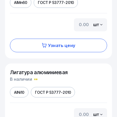
AIMn60
ГОСТ Р 53777-2010
шт
Узнать цену
Лигатура алюминиевая
В наличии
AINi10
ГОСТ Р 53777-2010
шт